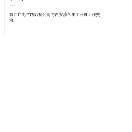
陕西广电丝路影视公司与西安演艺集团开展工作交
流
上一篇
陕西省委宣传部副部长马川鑫一行来公司西咸IDC
数据中心参观调研
成品中心
新闻资讯
关注我们
微电影
最新大片
微信公众号
宣传片
行业动态
微博二维码
广告视频
影视导航